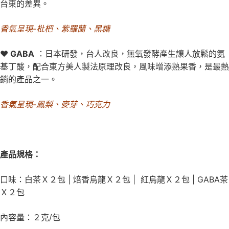
台東的差異。
香氣呈現-枇杷、紫羅蘭、黑糖
♥
GABA
：日本研發，台人改良，無氧發酵產生讓人放鬆的氨
基丁酸，配合東方美人製法原理改良，風味增添熟果香，是最熱
銷的產品之一。
香氣呈現-鳳梨、麥芽、巧克力
產品規格：
口味：白茶Ｘ２包 | 焙香烏龍Ｘ２包 | 紅烏龍Ｘ２包 | GABA茶
Ｘ２包
內容量：２克/包