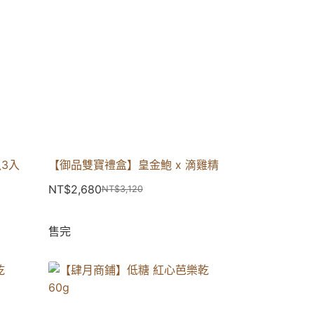
3入
【御品雙寶禮盒】皇金鮑 x 滴雞精
NT$
2,680
NT$
3,120
售完