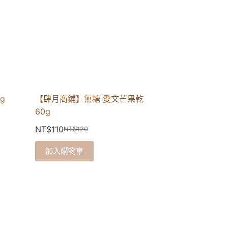
g
【肆月商鋪】無糖 愛文芒果乾
60g
NT$
110
NT$
120
加入購物車