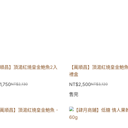
順昌】頂湯紅燒皇金鮑魚2入
【萬順昌】頂湯紅燒皇金鮑魚
禮盒
1,750
NT$
2,500
NT$
2,130
NT$
3,120
售完