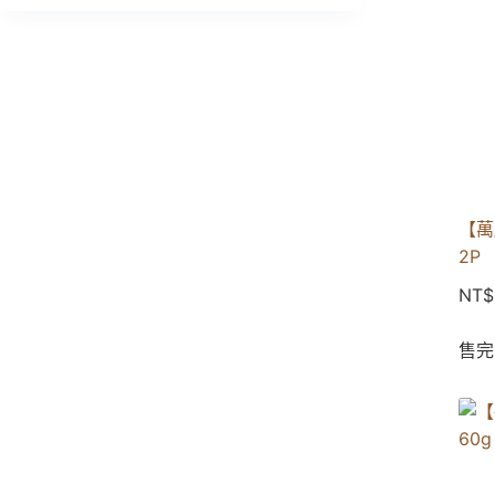
【萬
2P
NT$
售完