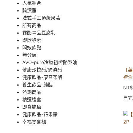
人氣組合
醃漬醋
法式手工頂級果醬
所有商品
露酪精品豆腐乳
即飲酵素
闆娘欽點
無分類
AVO-pure冷壓初榨酪梨油
健康沙拉醋/醃漬醋
【萬
健康飲品-康普茶醋
禮盒
養生飲品-純醋
NT$
熱銷商品
售完
精選禮盒
即食鮑魚
健康飲品-花果醋
幸褔零食櫃