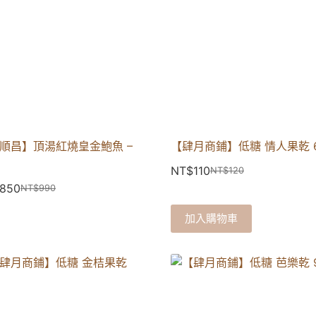
順昌】頂湯紅燒皇金鮑魚 –
【肆月商鋪】低糖 情人果乾 6
NT$
110
NT$
120
850
NT$
990
加入購物車