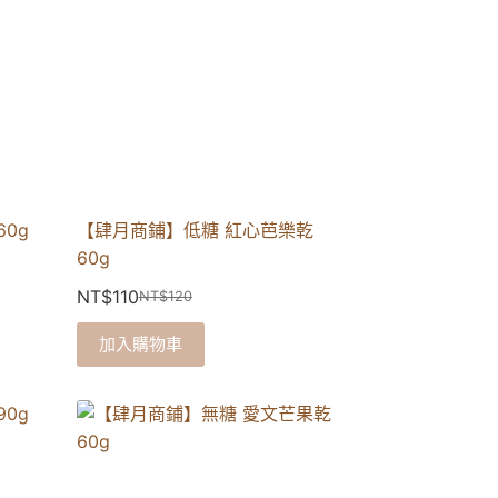
0g
【肆月商鋪】低糖 紅心芭樂乾
60g
NT$
110
NT$
120
加入購物車