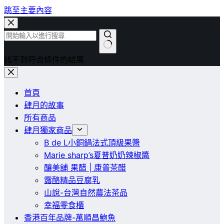
跳至主要內容
找不到符合條件的結果
首頁
肆月的故事
所有商品
肆月獨家商品
B de L小銅鍋法式頂級果醬
Marie sharp’s夏普奶奶辣椒醬
釀美舖 果醋 | 康普茶醋
露酪精品豆腐乳
山說-台灣自然農法茶品
幸福零食櫃
香港百年品牌-萬順昌鮑魚