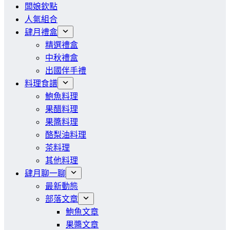
闆娘欽點
人氣組合
肆月禮盒
精選禮盒
中秋禮盒
出國伴手禮
料理食譜
鮑魚料理
果醋料理
果醬料理
酪梨油料理
茶料理
其他料理
肆月聊一聊
最新動態
部落文章
鮑魚文章
果醬文章