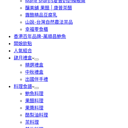
Marie sharp’s夏普奶奶辣椒醬
釀美舖 果醋 | 康普茶醋
露酪精品豆腐乳
山說-台灣自然農法茶品
幸福零食櫃
香港百年品牌-萬順昌鮑魚
闆娘欽點
人氣組合
肆月禮盒
精選禮盒
中秋禮盒
出國伴手禮
料理食譜
鮑魚料理
果醋料理
果醬料理
酪梨油料理
茶料理