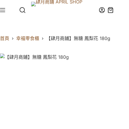
首頁
幸褔零食櫃
【肆月商鋪】無糖 鳳梨花 180g