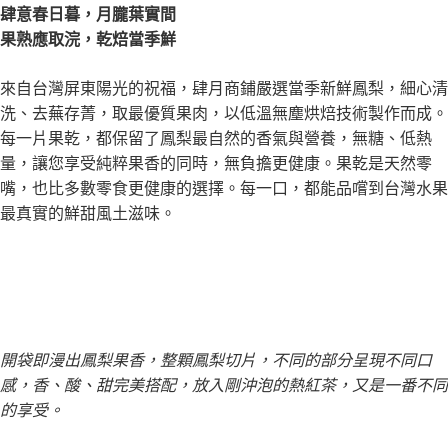
肆意春日暮，月朧葉實間
果熟應取浣，乾焙當季鮮
來自台灣屏東陽光的祝福，肆月商鋪嚴選當季新鮮鳳梨，細心清
洗、去蕪存菁，取最優質果肉，以低溫無塵烘焙技術製作而成。
每一片果乾，都保留了鳳梨最自然的香氣與營養，無糖、低熱
量，讓您享受純粹果香的同時，無負擔更健康。果乾是天然零
嘴，也比多數零食更健康的選擇。每一口，都能品嚐到台灣水果
最真實的鮮甜風土滋味。
開袋即漫出鳳梨果香，
整顆鳳梨切片，
不同的部分呈現不同口
感，​​
香、酸、甜完美搭配，
放入剛沖泡的熱紅茶，
又是一番不同
的享受。