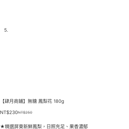
【肆月商鋪】無糖 鳳梨花 180g
NT$
230
NT$
250
★
精選屏東新鮮鳳梨，日照充足、果香濃郁