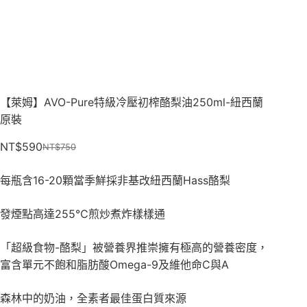
【萊姆】AVO-Pure特級冷壓初榨酪梨油250ml-紐西蘭
原裝
NT$
590
NT$
750
每瓶含16-20顆當季鮮採非基改紐西蘭Hass酪梨
發煙點高達255℃煎炒煮炸樣樣通
「超級食物-酪梨」被營養界推崇擁有極高的營養密度，
富含單元不飽和脂肪酸Omega-9及維他命C與A
森林中的奶油，全素者最佳蛋白質來源