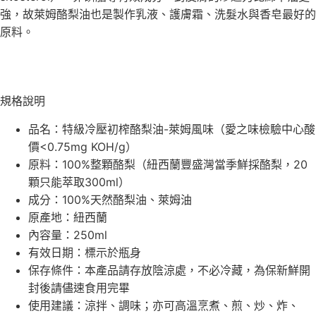
強，故萊姆酪梨油也是製作乳液、護膚霜、洗髮水與香皂最好的
原料。
規格說明
品名：特級冷壓初榨酪梨油-萊姆風味（愛之味檢驗中心酸
價<0.75mg KOH/g）
原料：100%整顆酪梨（紐西蘭豐盛灣當季鮮採酪梨，20
顆只能萃取300ml）
成分：100%天然酪梨油、萊姆油
原產地：紐西蘭
內容量：250ml
有效日期：標示於瓶身
保存條件：本產品請存放陰涼處，不必冷藏，為保新鮮開
封後請儘速食用完畢
使用建議：涼拌、調味；亦可高溫烹煮、煎、炒、炸、