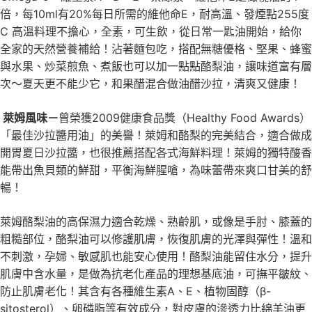
倍，每10ml有20%每日所需的維他命E，耐高溫、發煙點255度
C 高溫料理不擔心，全素，可生飲，從日常一匙油開始，給你
全家的天然營養補給！沾著麵包吃，搭配無糖優格、堅果、蜂蜜
與水果、炒菜煎魚、煮飯也可以加一點點酪梨油，讓味道富有層
次～夏天更不能少它，和果醋混合做油醋沙拉，清爽又健康！
萊姆風味－
曾榮獲2009健康食品獎（Healthy Food Awards）
「最佳沙拉醬用油」的美譽！萊姆和酪梨的完美結合，適合做成
開胃夏日沙拉醬，也很推薦搭配各式海鮮料理！萊姆的獨特酸香
能帶出魚貝類的鮮甜，平衡海鮮腥嗆，為味蕾帶來爽口甘美的舒
暢！
萊姆酪梨油的高保濕力適合乾燥、熟齡肌，或像是手肘、膝蓋的
粗糙部位，酪梨油可以修護肌膚，恢復肌膚的光澤與彈性！溫和
不刺激，孕婦、敏感肌也能安心使用！酪梨油能留住水分，提升
肌膚中含水量，是做為抗老化產品的理想基底油，可撫平皺紋、
防止肌膚老化！其含有各種維生素A、E、植物固醇（β-
sitosterol）、卵磷脂等有效成分，對皮膚的滲透力比綿羊油更