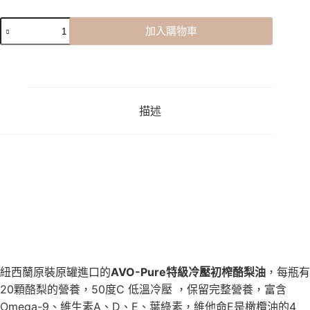
加入購物車
描述
紐西蘭原裝原罐進口的
AVO-Pure特級冷壓初榨酪梨油
，每瓶有
20顆酪梨的營養，50度C 低溫冷壓 ，保留完整營養，富含
Omega-9、維生素A、D、E、葉綠素，維他命E是橄欖油的4