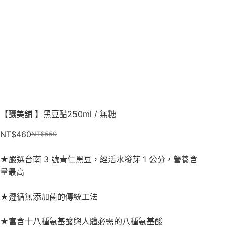
【釀美舖 】黑豆醋250ml / 無糖
NT$
460
NT$
550
★嚴選台南 3 號青仁黑豆，經活水發芽 1 公分，營養含
量最高
★遵循無添加菌的傳統工法
★富含十八種氨基酸與人體必需的八種氨基酸