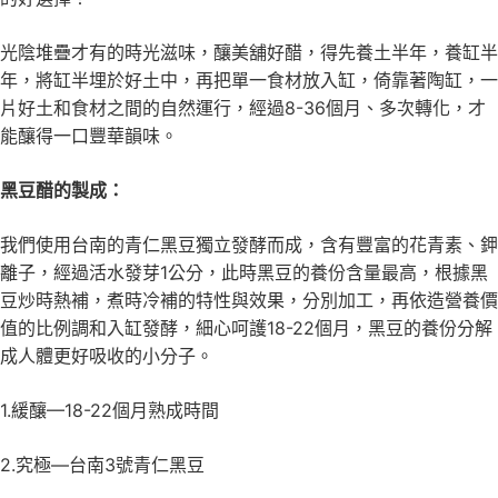
光陰堆疊才有的時光滋味，釀美舖好醋，得先養土半年，養缸半
年，將缸半埋於好土中，再把單一食材放入缸，倚靠著陶缸，一
片好土和食材之間的自然運行，經過8-36個月、多次轉化，才
能釀得一口豐華韻味。
黑豆醋的製成：
我們使用台南的青仁黑豆獨立發酵而成，含有豐富的花青素、鉀
離子，經過活水發芽1公分，此時黑豆的養份含量最高，根據黑
豆炒時熱補，煮時冷補的特性與效果，分別加工，再依造營養價
值的比例調和入缸發酵，細心呵護18-22個月，黑豆的養份分解
成人體更好吸收的小分子。
1.緩釀—18-22個月熟成時間
2.究極—台南3號青仁黑豆