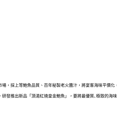
市場，採上等鮑魚品質、百年秘製老火醬汁，將宴客海味平價化
，研發推出新品「頂湯紅燒皇金鮑魚」，要將最優質､極致的海