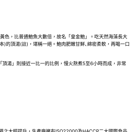
金黃色，比普通鮑魚大數倍，故名「皇金鮑」。吃天然海藻長大
)的頂湯(註)，堪稱一絕。鮑肉肥嫩甘鮮､綿密柔軟，再喝一口
頂湯」則接近一比一的比例，慢火熬煮5至6小時而成，非常
大幅提升，生產廠擁有ISO22000及HACCP二大國際食品