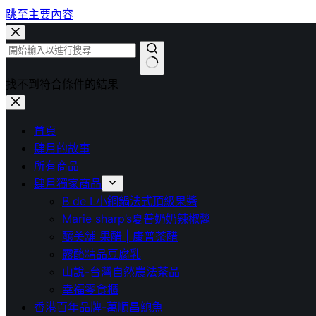
跳至主要內容
找不到符合條件的結果
首頁
肆月的故事
所有商品
肆月獨家商品
B de L小銅鍋法式頂級果醬
Marie sharp’s夏普奶奶辣椒醬
釀美舖 果醋 | 康普茶醋
露酪精品豆腐乳
山說-台灣自然農法茶品
幸福零食櫃
香港百年品牌-萬順昌鮑魚