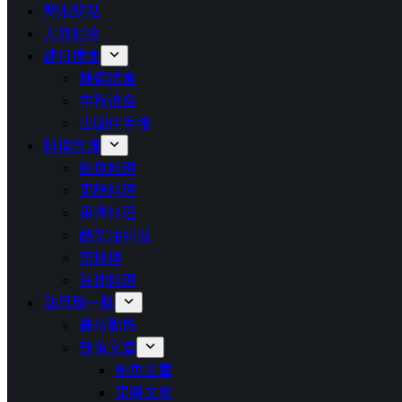
闆娘欽點
人氣組合
肆月禮盒
精選禮盒
中秋禮盒
出國伴手禮
料理食譜
鮑魚料理
果醋料理
果醬料理
酪梨油料理
茶料理
其他料理
肆月聊一聊
最新動態
部落文章
鮑魚文章
果醬文章