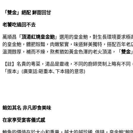
「
雙金
」
絕配 鮮甜回甘
老饕吃過回不去
萬順昌「
頂湯紅燒皇金鮑
」選用的皇金鮑，對生長環境要求極
的皇金鮑，體肥殼豔，肉嫩緊實，味道鮮美獨特，搭配百年老店
溫潤醇厚，補而不燥，熬煮猶如黃金色澤的老火頂湯，「
雙金
【註】名貴的粵菜，湯品是靈魂，不同的廚師煲制上略有不同
「揼本」(廣東話:砸重本､下本錢的意思)
鲍如其名 非凡即食美味
在家享受宴客儀式感
鮑魚的價值在於大小和重量，越大的越珍稀､值錢，皇金鲍“鲍如