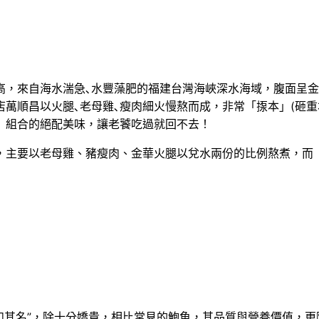
高，來自海水湍急､水豐藻肥的福建台灣海峽深水海域，腹面呈
萬順昌以火腿､老母雞､瘦肉細火慢熬而成，非常「揼本」(砸重本
」組合的絕配美味，讓老饕吃過就回不去！
，主要以老母雞、豬瘦肉、金華火腿以兌水兩份的比例熬煮，而「
其名”，除十分嬌貴，相比常見的鮑魚，其品質與營養價值，更隨之