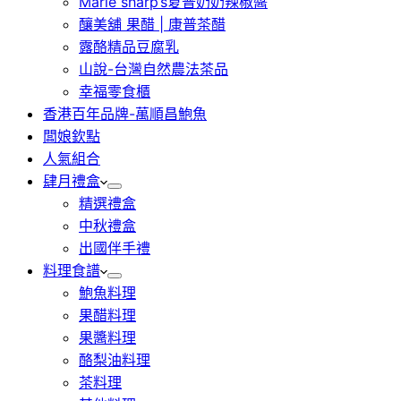
Marie sharp’s夏普奶奶辣椒醬
釀美舖 果醋 | 康普茶醋
露酪精品豆腐乳
山說-台灣自然農法茶品
幸福零食櫃
香港百年品牌-萬順昌鮑魚
闆娘欽點
人氣組合
肆月禮盒
精選禮盒
中秋禮盒
出國伴手禮
料理食譜
鮑魚料理
果醋料理
果醬料理
酪梨油料理
茶料理