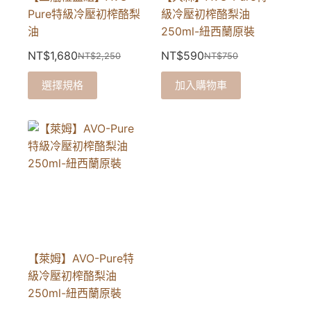
Pure特級冷壓初榨酪梨
級冷壓初榨酪梨油
油
250ml-紐西蘭原裝
NT$
1,680
NT$
590
NT$
2,250
NT$
750
原
目
原
目
此
始
前
始
前
選擇規格
加入購物車
產
價
價
價
價
品
格：
格：
格：
格：
有
NT$2,250。
NT$1,680。
NT$750。
NT$590。
多
種
款
式。
可
在
產
【萊姆】AVO-Pure特
品
級冷壓初榨酪梨油
頁
250ml-紐西蘭原裝
面