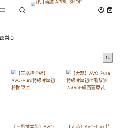
跳
至
購
主
物
要
車
內
酪梨油
容
【三瓶禮盒組】AVO-
【大蒜】AVO-Pure特