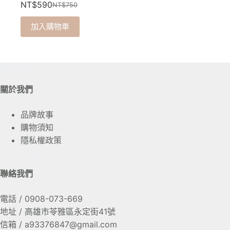
NT$
590
NT$
750
選
原
目
擇
始
前
加入購物車
選
價
價
項
格：
格：
NT$750。
NT$590。
關於我們
關於我們
品牌故事
購物須知
隱私權政策
Quick Links
聯絡我們
電話 / 0908-073-669
地址 / 高雄市苓雅區永定街41號
信箱 / a93376847@gmail.com