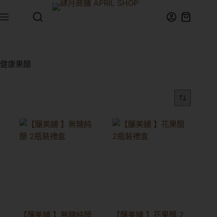
健康果醋
【釀美舖 】無糖純醋
【釀美舖 】花果醋 2