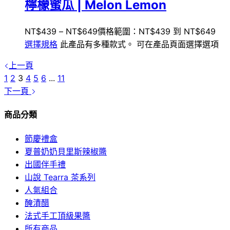
檸檬蜜瓜 | Melon Lemon
NT$
439
–
NT$
649
價格範圍：NT$439 到 NT$649
選擇規格
此產品有多種款式。 可在產品頁面選擇選項
上一頁
1
2
3
4
5
6
...
11
下一頁
商品分類
節慶禮盒
夏普奶奶貝里斯辣椒醬
出國伴手禮
山說 Tearra 茶系列
人氣組合
醃漬醋
法式手工頂級果醬
所有商品