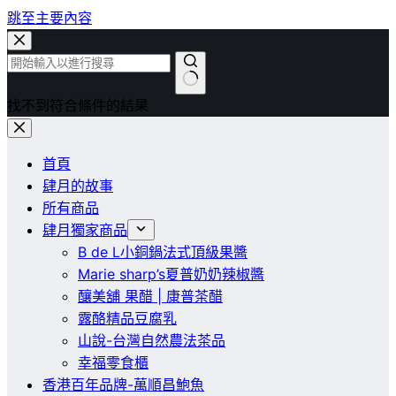
跳至主要內容
找不到符合條件的結果
首頁
肆月的故事
所有商品
肆月獨家商品
B de L小銅鍋法式頂級果醬
Marie sharp’s夏普奶奶辣椒醬
釀美舖 果醋 | 康普茶醋
露酪精品豆腐乳
山說-台灣自然農法茶品
幸福零食櫃
香港百年品牌-萬順昌鮑魚