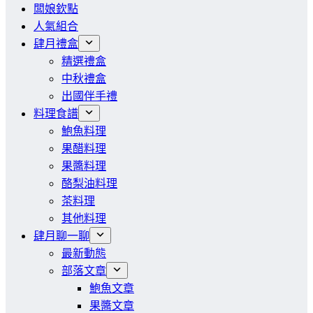
闆娘欽點
人氣組合
肆月禮盒
精選禮盒
中秋禮盒
出國伴手禮
料理食譜
鮑魚料理
果醋料理
果醬料理
酪梨油料理
茶料理
其他料理
肆月聊一聊
最新動態
部落文章
鮑魚文章
果醬文章