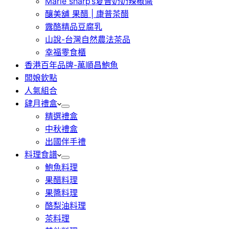
Marie sharp’s夏普奶奶辣椒醬
釀美舖 果醋 | 康普茶醋
露酪精品豆腐乳
山說-台灣自然農法茶品
幸福零食櫃
香港百年品牌-萬順昌鮑魚
闆娘欽點
人氣組合
肆月禮盒
精選禮盒
中秋禮盒
出國伴手禮
料理食譜
鮑魚料理
果醋料理
果醬料理
酪梨油料理
茶料理