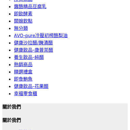
露酪精品豆腐乳
即飲酵素
闆娘欽點
無分類
AVO-pure冷壓初榨酪梨油
健康沙拉醋/醃漬醋
健康飲品-康普茶醋
養生飲品-純醋
熱銷商品
精選禮盒
即食鮑魚
健康飲品-花果醋
幸褔零食櫃
關於我們
關於我們