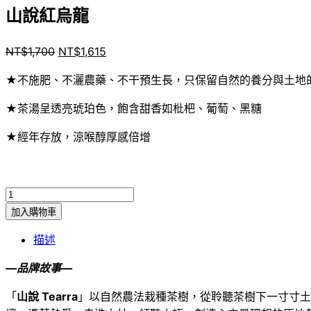
山說紅烏龍
原
目
NT$
1,700
NT$
1,615
始
前
★不施肥、不灑農藥、不干預生長，只保留自然的養分與土地
價
價
格：
格：
★茶湯呈透亮琥珀色，飽含甜香如枇杷、葡萄、黑糖
NT$1,700。
NT$1,615。
★經年存放，涼喉醇厚感倍增
山
說
加入購物車
紅
描述
烏
龍
—品牌故事—
數
「
山說 Tearra
」以自然農法栽種茶樹，從聆聽茶樹下一寸寸土
量