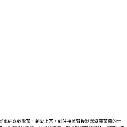
從單純喜歡飲茶，到愛上茶，到注視著背後默默滋養茶樹的土