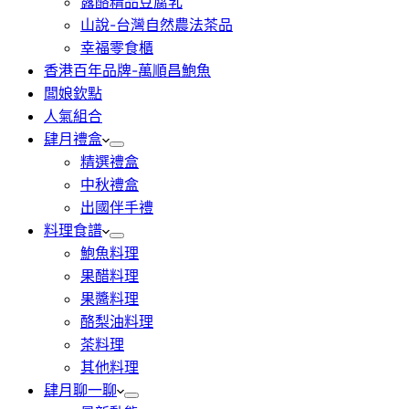
露酪精品豆腐乳
山說-台灣自然農法茶品
幸福零食櫃
香港百年品牌-萬順昌鮑魚
闆娘欽點
人氣組合
肆月禮盒
精選禮盒
中秋禮盒
出國伴手禮
料理食譜
鮑魚料理
果醋料理
果醬料理
酪梨油料理
茶料理
其他料理
肆月聊一聊