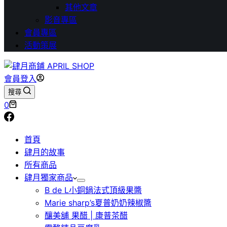
其他文章
影音專區
會員專區
活動策展
會員登入
搜尋
購
0
物
車
首頁
肆月的故事
所有商品
肆月獨家商品
B de L小銅鍋法式頂級果醬
Marie sharp’s夏普奶奶辣椒醬
釀美舖 果醋 | 康普茶醋