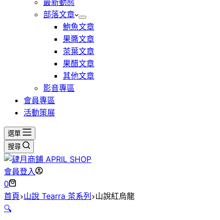
最新動態
部落文章
鮑魚文章
果醬文章
茶葉文章
果醋文章
其他文章
影音專區
會員專區
活動策展
選單
搜尋
會員登入
購
0
物
首頁
山說 Tearra 茶系列
山說紅烏龍
車
🔍