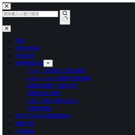
跳
至
主
找
要
不
內
首頁
到
容
肆月的故事
符
所有商品
合
肆月獨家商品
條
B de L小銅鍋法式頂級果醬
件
Marie sharp’s夏普奶奶辣椒醬
的
釀美舖 果醋 | 康普茶醋
結
露酪精品豆腐乳
果
山說-台灣自然農法茶品
幸福零食櫃
香港百年品牌-萬順昌鮑魚
闆娘欽點
人氣組合