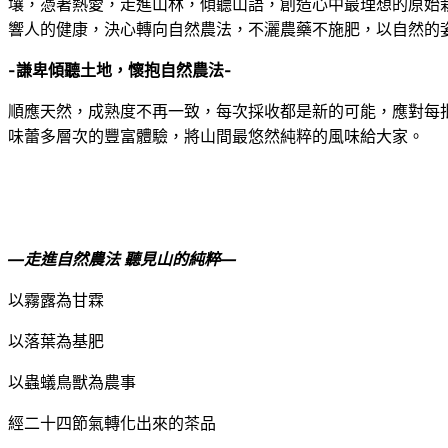
壤，憑著熱愛，走進山林，傾聽山語，創造心中最理想的原始
響人的健康，決心轉向自然農法，不灑農藥不施肥，以自然的
-謙卑傾聽土地，懷抱自然農法-
順應天然，成熟度不再一致，每次採收都是新的可能，應對每
味蕾多層次的豐富體驗，將山間最悠然純粹的風味給大家。
—走進自然農法 聽見山的純粹—
以霧露為甘霖
以落葉為基肥
以蟲蟻鳥獸為農事
經二十四節氣轉化出來的茶品