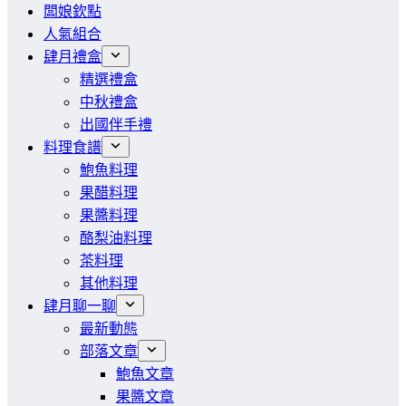
闆娘欽點
人氣組合
肆月禮盒
精選禮盒
中秋禮盒
出國伴手禮
料理食譜
鮑魚料理
果醋料理
果醬料理
酪梨油料理
茶料理
其他料理
肆月聊一聊
最新動態
部落文章
鮑魚文章
果醬文章