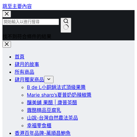
跳至主要內容
找不到符合條件的結果
首頁
肆月的故事
所有商品
肆月獨家商品
B de L小銅鍋法式頂級果醬
Marie sharp’s夏普奶奶辣椒醬
釀美舖 果醋 | 康普茶醋
露酪精品豆腐乳
山說-台灣自然農法茶品
幸福零食櫃
香港百年品牌-萬順昌鮑魚