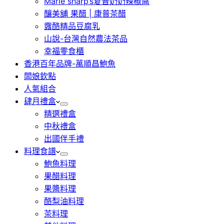
Marie sharp’s夏普奶奶辣椒醬
釀美舖 果醋 | 康普茶醋
露酪精品豆腐乳
山說-台灣自然農法茶品
幸福零食櫃
香港百年品牌-萬順昌鮑魚
闆娘欽點
人氣組合
肆月禮盒
精選禮盒
中秋禮盒
出國伴手禮
料理食譜
鮑魚料理
果醋料理
果醬料理
酪梨油料理
茶料理