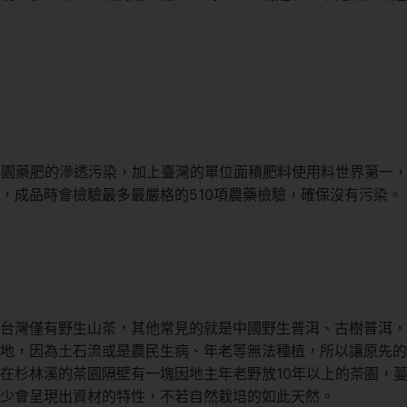
鄰園藥肥的滲透污染，加上臺灣的單位面積肥料使用料世界第一
，成品時會檢驗最多最嚴格的510項農藥檢驗，確保沒有污染。
台灣僅有野生山茶，其他常見的就是中國野生普洱、古樹普洱，
土地，因為土石流或是農民生病、年老等無法種植，所以讓原先
在杉林溪的茶園隔壁有一塊因地主年老野放10年以上的茶園，
少會呈現出資材的特性，不若自然栽培的如此天然。