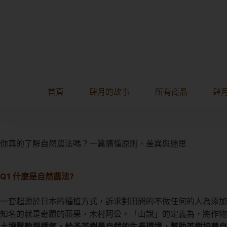
首頁
肆月的故事
所有商品
肆
你真的了解自然農法嗎？一篇搞懂原則、差異與迷思
Q1 什麼是自然農法?
一套起源於日本的種植方式，訴求對田間的不做任何的人為添加
知名的就是奇蹟的蘋果，木村阿公。「山說」的定義為，將作物
土壤鬆軟與透氣，給予茶樹最自然的生長環境，幫助茶樹培養自