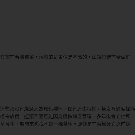
，其實在台灣種植，污染的背景值是不高的，山說只能盡量做好
這些都沒有經過人為矮化種植，保有原生特性，若沒有過度採摘
的植株放養，這類茶園可能因為植株缺乏管理，多年後會老化死
蔓草叢生，劈開來也找不到一棵茶樹。即使是在茶樹死亡之前採