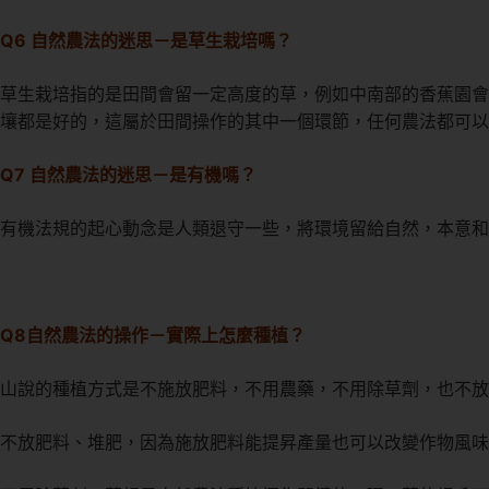
Q6 自然農法的迷思－是草生栽培嗎？
草生栽培指的是田間會留一定高度的草，例如中南部的香蕉園會
壤都是好的，這屬於田間操作的其中一個環節，任何農法都可以
Q7 自然農法的迷思－是有機嗎？
有機法規的起心動念是人類退守一些，將環境留給自然，本意和
Q8自然農法的操作－實際上怎麼種植？
山說的種植方式是不施放肥料，不用農藥，不用除草劑，也不放
不放肥料、堆肥，因為施放肥料能提昇產量也可以改變作物風味