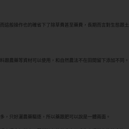
而這般操作也的確省下了除草費甚至藥費，長期而言對生態跟土
料跟農藥等資材可以使用，和自然農法不在田間留下添加不同。
多，只好灑農藥驅逐，所以藥跟肥可以說是一體兩面。