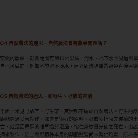
Q4 自然農法的迷思－自然農法會有農藥問題嗎？
空飄的農藥，影響範圍可到10公里遠，河水、地下水也易遭到
自己可做的，例如不施肥不澆水，建立周遭隔離帶避免直接污染
Q5 自然農法的迷思－和野生、野放的差別
市面上常見野放茶、野生茶，其實都不屬於自然農法。野生的話
跟能經過妥善製作，都會是很好的原料。野放多指原先種植的
亡，或是因周遭的雜草過於氾濫，擋住茶樹日光使之死亡，山說
摘來製作，因土壤跟植株本身的藥肥殘留尚未轉化殆盡，所以多