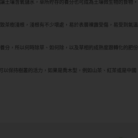
讓土壤含氧儲水，草所貯存的養分也可成為土壤微生物的食物，
致茶樹淺根，淺根有不少壞處，易於表層裸露受傷，易受到氣溫
養分，所以何時除草、如何除，以及草相的成熟度跟轉化的肥份
才可以保持樹叢的活力，如果是喬木型，例如山茶、紅茶或是中國