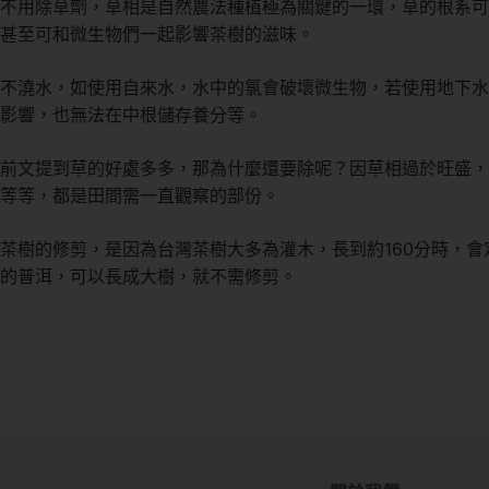
不用除草劑，草相是自然農法種植極為關鍵的一環，草的根系可
甚至可和微生物們一起影響茶樹的滋味。
不澆水，如使用自來水，水中的氯會破壞微生物，若使用地下水
影響，也無法在中根儲存養分等。
前文提到草的好處多多，那為什麼還要除呢？因草相過於旺盛，
等等，都是田間需一直觀察的部份。
茶樹的修剪，是因為台灣茶樹大多為灌木，長到約160分時，
的普洱，可以長成大樹，就不需修剪。
關於我們