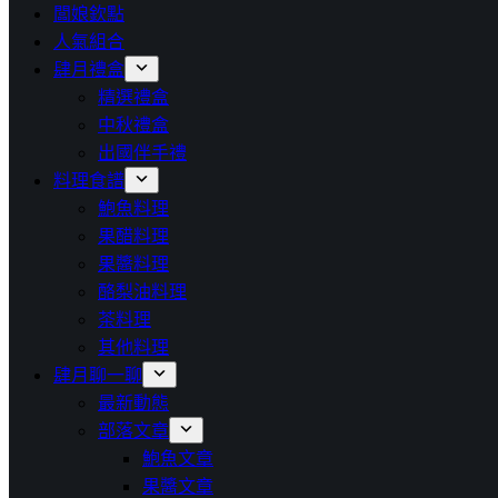
闆娘欽點
人氣組合
肆月禮盒
精選禮盒
中秋禮盒
出國伴手禮
料理食譜
鮑魚料理
果醋料理
果醬料理
酪梨油料理
茶料理
其他料理
肆月聊一聊
最新動態
部落文章
鮑魚文章
果醬文章