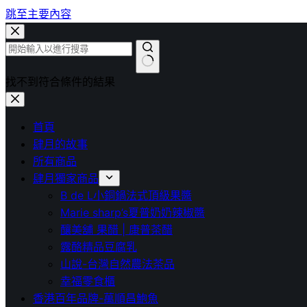
跳至主要內容
找不到符合條件的結果
首頁
肆月的故事
所有商品
肆月獨家商品
B de L小銅鍋法式頂級果醬
Marie sharp’s夏普奶奶辣椒醬
釀美舖 果醋 | 康普茶醋
露酪精品豆腐乳
山說-台灣自然農法茶品
幸福零食櫃
香港百年品牌-萬順昌鮑魚