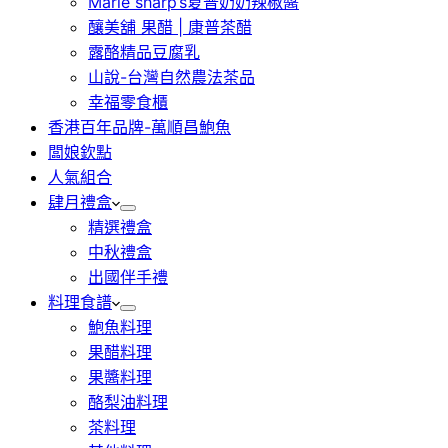
Marie sharp’s夏普奶奶辣椒醬
釀美舖 果醋 | 康普茶醋
露酪精品豆腐乳
山說-台灣自然農法茶品
幸福零食櫃
香港百年品牌-萬順昌鮑魚
闆娘欽點
人氣組合
肆月禮盒
精選禮盒
中秋禮盒
出國伴手禮
料理食譜
鮑魚料理
果醋料理
果醬料理
酪梨油料理
茶料理