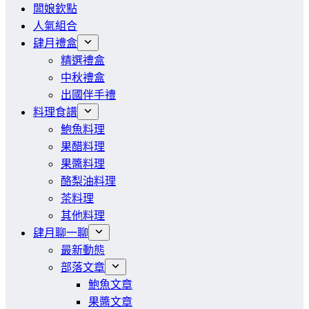
闆娘欽點
人氣組合
肆月禮盒
精選禮盒
中秋禮盒
出國伴手禮
料理食譜
鮑魚料理
果醋料理
果醬料理
酪梨油料理
茶料理
其他料理
肆月聊一聊
最新動態
部落文章
鮑魚文章
果醬文章