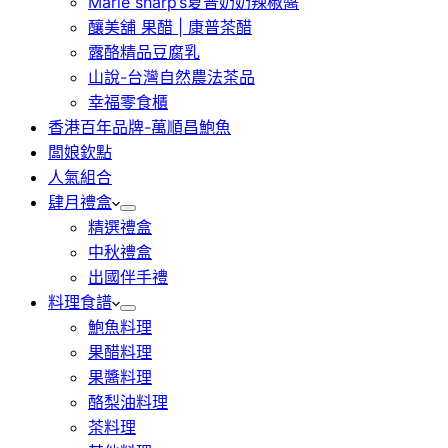
Marie sharp’s夏普奶奶辣椒醬
釀美舖 果醋 | 康普茶醋
露酪精品豆腐乳
山說-台灣自然農法茶品
幸福零食櫃
香港百年品牌-萬順昌鮑魚
闆娘欽點
人氣組合
肆月禮盒
精選禮盒
中秋禮盒
出國伴手禮
料理食譜
鮑魚料理
果醋料理
果醬料理
酪梨油料理
茶料理