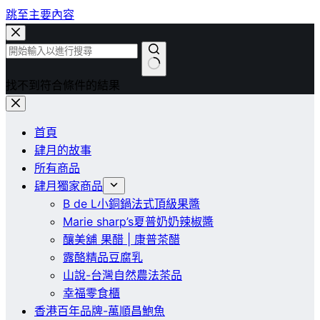
跳至主要內容
找不到符合條件的結果
首頁
肆月的故事
所有商品
肆月獨家商品
B de L小銅鍋法式頂級果醬
Marie sharp’s夏普奶奶辣椒醬
釀美舖 果醋 | 康普茶醋
露酪精品豆腐乳
山說-台灣自然農法茶品
幸福零食櫃
香港百年品牌-萬順昌鮑魚