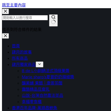
跳至主要內容
找不到符合條件的結果
首頁
肆月的故事
所有商品
肆月獨家商品
B de L小銅鍋法式頂級果醬
Marie sharp’s夏普奶奶辣椒醬
釀美舖 果醋 | 康普茶醋
露酪精品豆腐乳
山說-台灣自然農法茶品
幸福零食櫃
香港百年品牌-萬順昌鮑魚