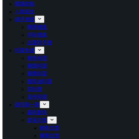
闆娘欽點
人氣組合
肆月禮盒
精選禮盒
中秋禮盒
出國伴手禮
料理食譜
鮑魚料理
果醋料理
果醬料理
酪梨油料理
茶料理
其他料理
肆月聊一聊
最新動態
部落文章
鮑魚文章
果醬文章