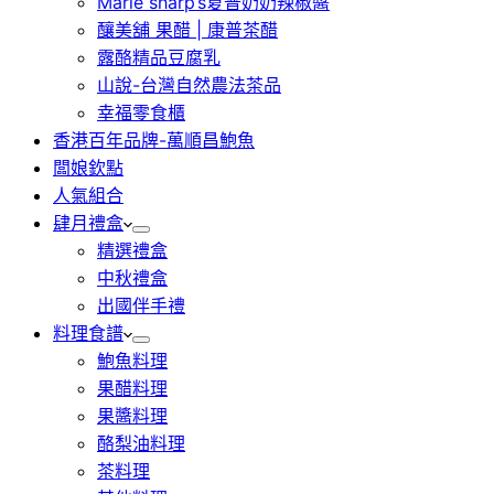
Marie sharp’s夏普奶奶辣椒醬
釀美舖 果醋 | 康普茶醋
露酪精品豆腐乳
山說-台灣自然農法茶品
幸福零食櫃
香港百年品牌-萬順昌鮑魚
闆娘欽點
人氣組合
肆月禮盒
精選禮盒
中秋禮盒
出國伴手禮
料理食譜
鮑魚料理
果醋料理
果醬料理
酪梨油料理
茶料理