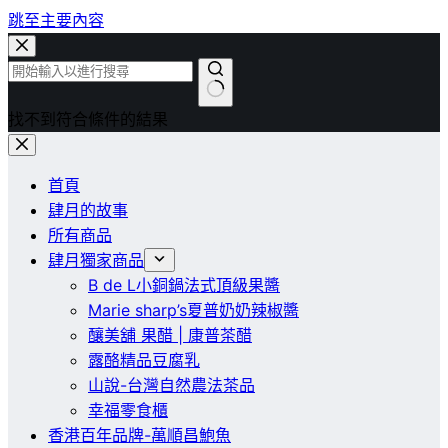
跳至主要內容
找不到符合條件的結果
首頁
肆月的故事
所有商品
肆月獨家商品
B de L小銅鍋法式頂級果醬
Marie sharp’s夏普奶奶辣椒醬
釀美舖 果醋 | 康普茶醋
露酪精品豆腐乳
山說-台灣自然農法茶品
幸福零食櫃
香港百年品牌-萬順昌鮑魚