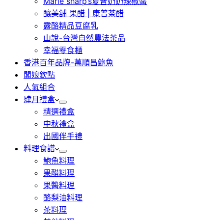
Marie sharp’s夏普奶奶辣椒醬
釀美舖 果醋 | 康普茶醋
露酪精品豆腐乳
山說-台灣自然農法茶品
幸福零食櫃
香港百年品牌-萬順昌鮑魚
闆娘欽點
人氣組合
肆月禮盒
精選禮盒
中秋禮盒
出國伴手禮
料理食譜
鮑魚料理
果醋料理
果醬料理
酪梨油料理
茶料理