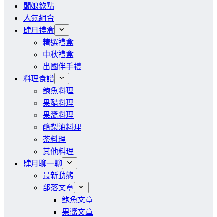
闆娘欽點
人氣組合
肆月禮盒
精選禮盒
中秋禮盒
出國伴手禮
料理食譜
鮑魚料理
果醋料理
果醬料理
酪梨油料理
茶料理
其他料理
肆月聊一聊
最新動態
部落文章
鮑魚文章
果醬文章