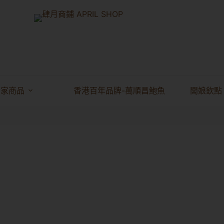
獨家商品
香港百年品牌-萬順昌鮑魚
闆娘欽點