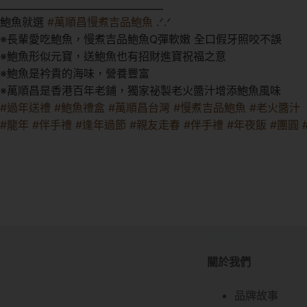
__________________________________
鮑魚就選
#萬順昌慢煮吉品鮑魚
.ᐟ.ᐟ
※長輩愛吃鮑魚，慢煮吉品鮑魚Q彈軟嫩 全口假牙照咬不誤
※鮑魚形似元寶，送鮑魚也有招財進寶祝福之意
※鮑魚是衿貴的海味，營養豐富
※萬順昌是香港百年老鋪，獨家祕製老火醬汁增添鮑魚風味
#過年送禮
#鮑魚禮盒
#萬順昌台灣
#慢煮吉品鮑魚
#老火醬汁
#龍年
#伴手禮
#逢年過節
#親友走春
#伴手禮
#年夜飯
#團圓
關於我們
關於我們
品牌故事