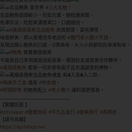
吉品鮑魚 是世界
#三大名鮑
！
吉品鮑魚個頭較小，形如元寶，鮑枕邊高豎，
色澤灰淡，吃起來濃香爽口，口感絕佳。
#萬順昌慢煮吉品鮑魚
肉質肥厚、富有彈性，
味道鮮美，再以香港百年老店的
#獨門老火醬汁烹調
，
呈現出糖心鮑魚的口感，Q彈美味，大人小孩都吃的津津有味。
#鮑魚
營養價值極高
不論是自己享用還是送給長輩、親朋好友或商業合作夥伴，
#萬順昌鮑魚
都是一份非常有面子且充滿誠意的禮物。
萬順昌慢煮吉品鮑魚禮盒 有𝟰入及𝟲入二款，
#精美手工盒
還有
#附食譜
，
#即開即食
的鮑魚配上
#老火醬汁
讓料理更簡易。
__________________________________
【實體店面 】
#citysuper
#健康食彩
#平凡五金行
#迦拿商行
#長明號
【肆月商鋪】
https://aprilshop.tw/