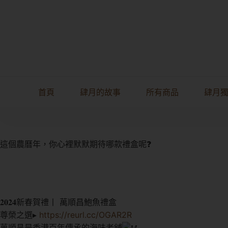
首頁
肆月的故事
所有商品
肆月
這個農曆年，你心裡默默期待哪款禮盒呢❓
𝟐𝟎𝟐𝟒新春賀禮丨 萬順昌鮑魚禮盒
尊榮之選▸
https://reurl.cc/OGAR2R
萬順昌是香港百年傳承的海味老舖