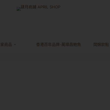
獨家商品
香港百年品牌-萬順昌鮑魚
闆娘欽點