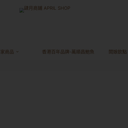
獨家商品
香港百年品牌-萬順昌鮑魚
闆娘欽點