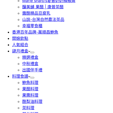
Marie sharp’s夏普奶奶辣椒醬
釀美舖 果醋 | 康普茶醋
露酪精品豆腐乳
山說-台灣自然農法茶品
幸福零食櫃
香港百年品牌-萬順昌鮑魚
闆娘欽點
人氣組合
肆月禮盒
精選禮盒
中秋禮盒
出國伴手禮
料理食譜
鮑魚料理
果醋料理
果醬料理
酪梨油料理
茶料理