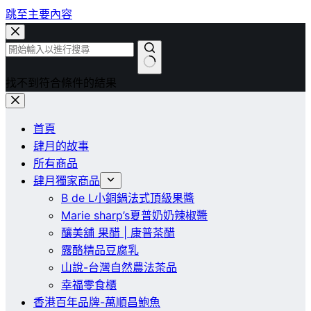
跳至主要內容
找不到符合條件的結果
首頁
肆月的故事
所有商品
肆月獨家商品
B de L小銅鍋法式頂級果醬
Marie sharp’s夏普奶奶辣椒醬
釀美舖 果醋 | 康普茶醋
露酪精品豆腐乳
山說-台灣自然農法茶品
幸福零食櫃
香港百年品牌-萬順昌鮑魚