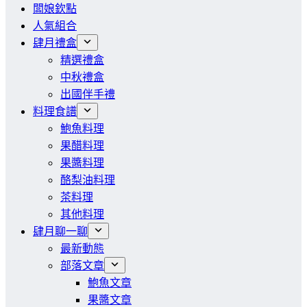
闆娘欽點
人氣組合
肆月禮盒
精選禮盒
中秋禮盒
出國伴手禮
料理食譜
鮑魚料理
果醋料理
果醬料理
酪梨油料理
茶料理
其他料理
肆月聊一聊
最新動態
部落文章
鮑魚文章
果醬文章