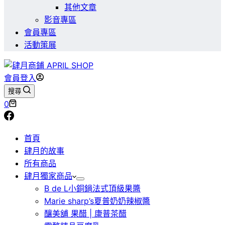
其他文章
影音專區
會員專區
活動策展
會員登入
搜尋
購
0
物
車
首頁
肆月的故事
所有商品
肆月獨家商品
B de L小銅鍋法式頂級果醬
Marie sharp’s夏普奶奶辣椒醬
釀美舖 果醋 | 康普茶醋