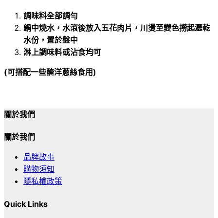
調味料全部調勻
鍋中燒水，
水滾後放入五花肉片，
川燙至變色撈起瀝乾
水份，
置於盤中
淋上調味料或沾食均可
(
可搭配一些醃洋蔥絲食用)
關於我們
關於我們
品牌故事
購物須知
隱私權政策
Quick Links