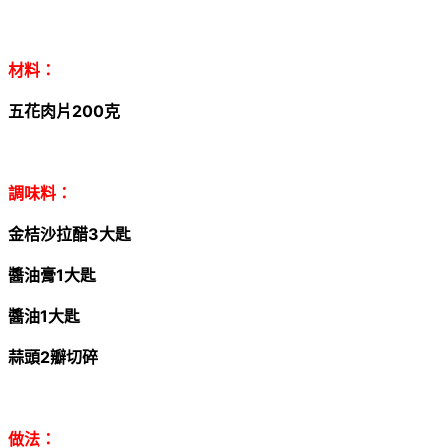
材料：
五花肉片200克
調味料：
金桔沙拉醋3
大匙
醬油膏1
大匙
醬油1
大匙
蒜頭2
瓣切碎
做法：