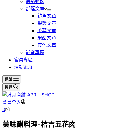
最新動態
部落文章
鮑魚文章
果醬文章
茶葉文章
果醋文章
其他文章
影音專區
會員專區
活動策展
選單
搜尋
會員登入
購
0
物
美味醋料理-桔吉五花肉
車