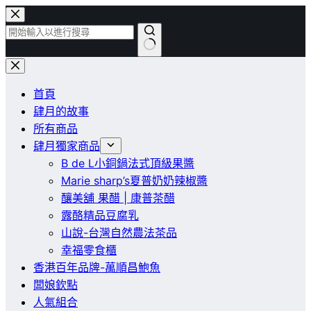
跳
至
主
找
要
不
內
首頁
到
容
肆月的故事
符
所有商品
合
肆月獨家商品
條
B de L小銅鍋法式頂級果醬
件
Marie sharp’s夏普奶奶辣椒醬
的
釀美舖 果醋 | 康普茶醋
結
露酪精品豆腐乳
果
山說-台灣自然農法茶品
幸福零食櫃
香港百年品牌-萬順昌鮑魚
闆娘欽點
人氣組合