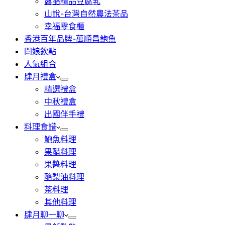
露酪精品豆腐乳
山說-台灣自然農法茶品
幸福零食櫃
香港百年品牌-萬順昌鮑魚
闆娘欽點
人氣組合
肆月禮盒
精選禮盒
中秋禮盒
出國伴手禮
料理食譜
鮑魚料理
果醋料理
果醬料理
酪梨油料理
茶料理
其他料理
肆月聊一聊