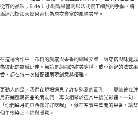
從容的品味；B de L 小銅鍋果醬則以法式慢工細熬的手藝，將
馬達加斯加天然果香化為層次豐富的風味美學。
在這場合作中，布料的觸感與果香的細緻交疊，讓穿搭與味覺成
為彼此的靈感延伸。無論是組曲的甜美穿搭，或小銅鍋的法式果
香，都在每一次搭配裡展現創意與優雅。
更動人的是，我們在現場遇見了許多熟悉的面孔——那些曾在肆
月商鋪選購商品的朋友們，再次相聚於這片午後光影裡。一句
「你們肆月的東西都好好吃喔」，像在空氣中盛開的果香，讓整
個午後染上幸福與暖意。